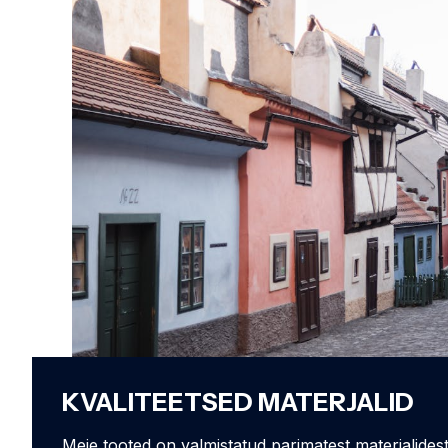
KVALITEETSED MATERJALID
Meie tooted on valmistatud parimatest materjalidest