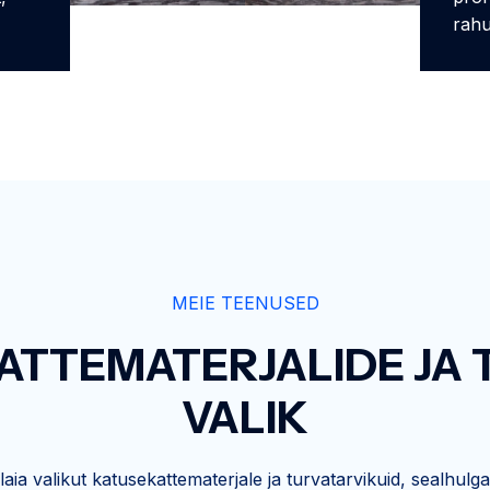
rahu
MEIE TEENUSED
ATTEMATERJALIDE JA 
VALIK
aia valikut katusekattematerjale ja turvatarvikuid, sealhul