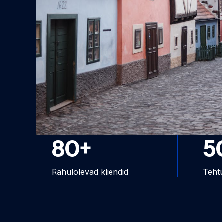
80
+
5
Rahulolevad kliendid
Tehtu