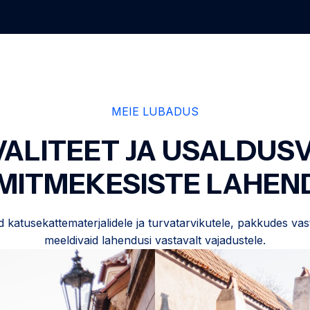
MEIE LUBADUS
VALITEET JA USALDUS
MITMEKESISTE LAHE
katusekattematerjalidele ja turvatarvikutele, pakkudes vastu
meeldivaid lahendusi vastavalt vajadustele.