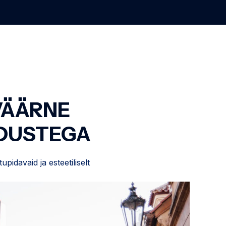
VÄÄRNE
NDUSTEGA
pidavaid ja esteetiliselt