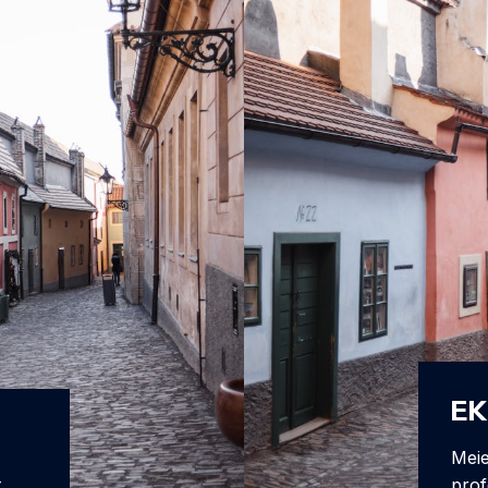
EK
Meie
,
prof