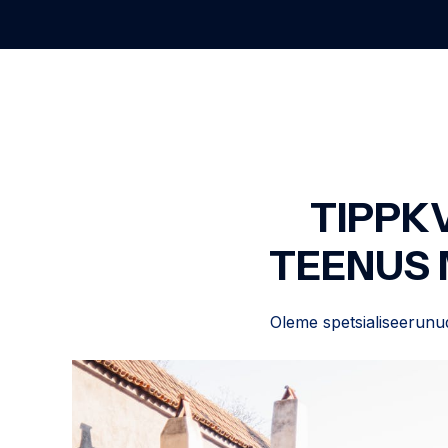
TIPPK
TEENUS 
Oleme spetsialiseerunud 