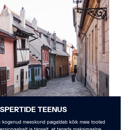
SPERTIDE TEENUS
 kogenud meeskond paigaldab kõik meie tooted
essionaalselt ja täpselt, et tagada maksimaalne