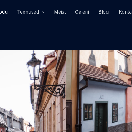
odu
Teenused
Meist
Galerii
Blogi
Konta