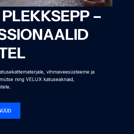
 PLEKKSEPP –
SSIONAALID
TEL
atusekattematerjale, vihmaveesüsteeme ja
namütse ning VELUX katuseaknaid,
tele.
NÜÜD