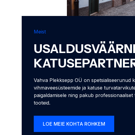
Meist
USALDUSVÄÄRN
KATUSEPARTNE
Vahva Plekksepp OÜ on spetsialiseerunud ka
vihmaveesüsteemide ja katuse turvatarvikute
paigaldamisele ning pakub professionaalset t
tooteid.
LOE MEIE KOHTA ROHKEM