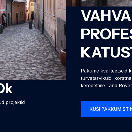
VAHVA
PROFE
KATUS
Pakume kvaliteetseid k
turvatarvikuid, korst
0
k
keredetaile Land Roveri
d projektid
KÜSI PAKKUMIST 