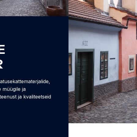
E
R
tusekattematerjalide,
 müügile ja
eenust ja kvaliteetseid